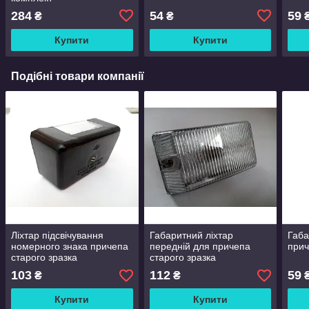
284
54
59
₴
₴
Купити
Купити
Подібні товари компанії
Ліхтар підсвічування
Габаритний ліхтар
Габа
номерного знака причепа
передній для причепа
прич
старого зразка
старого зразка
103
112
59
₴
₴
Купити
Купити