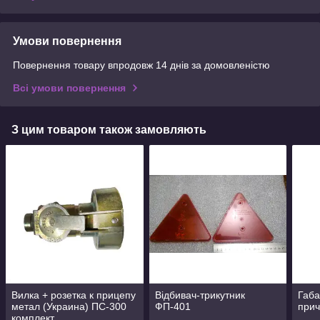
Умови повернення
Повернення товару впродовж 14 днів за домовленістю
Всі умови повернення
З цим товаром також замовляють
Вилка + розетка к прицепу
Відбивач-трикутник
Габа
метал (Украина) ПС-300
ФП-401
прич
комплект