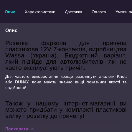
Опис
Характеристики
Доставка
Оплата
Умови п
Опис
Розетка фаркопа для причепа
пластикова 12V 7-контактів, виробництва
Wassa (Україна). Бюджетний варіант,
який підійде для автолюбителів, які не
часто експлуатують причіп.
Для частого використання краще розглянути аналоги Knott
або DUNAY, вони мають значно вищі показники якості та
надійності!
Також у нашому інтернет-магазині ви
можете придбати у комплекті пластикові
вилку і розетку до причепу!
Приховати