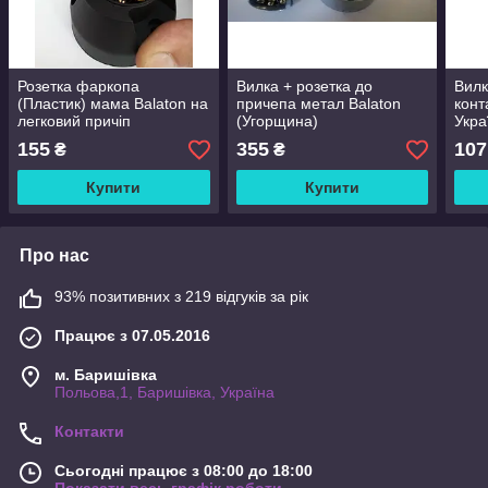
Розетка фаркопа
Вилка + розетка до
Вилк
(Пластик) мама Balaton на
причепа метал Balaton
конт
легковий причіп
(Угорщина)
Укра
155
355
107
₴
₴
Купити
Купити
Про нас
93% позитивних з 219 відгуків за рік
Працює з 07.05.2016
м. Баришівка
Польова,1, Баришівка, Україна
Контакти
Сьогодні працює з 08:00 до 18:00