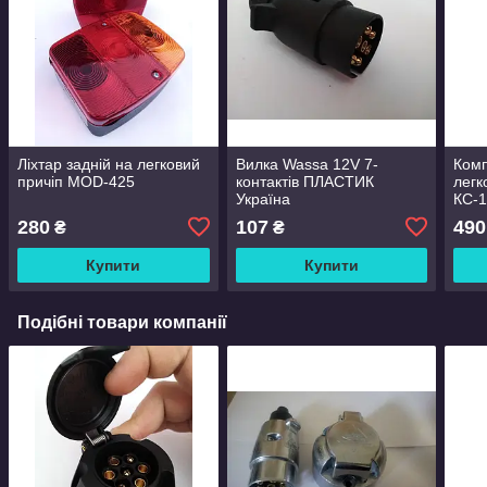
Ліхтар задній на легковий
Вилка Wassa 12V 7-
Комп
причіп MOD-425
контактів ПЛАСТИК
легк
Україна
КС-1
280
107
490
₴
₴
Купити
Купити
Подібні товари компанії