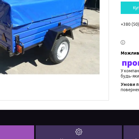
Ку
+380 (50
У компан
будь-яки
повернен