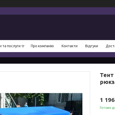
и та послуги
Про компанію
Контакти
Відгуки
Доста
Тент
рюкз
1 196
Готово д