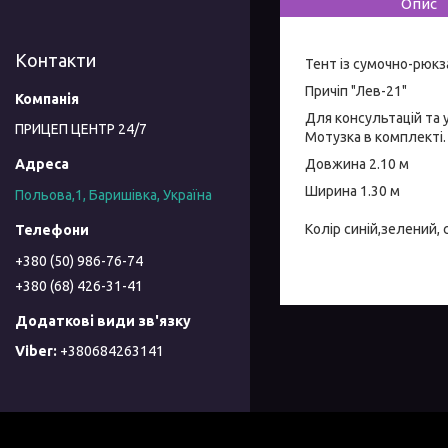
Опис
Контакти
Тент із сумочно-рюкз
Причіп "Лев-21"
Для консультацій та
ПРИЦЕП ЦЕНТР 24/7
Мотузка в комплекті.
Довжина 2.10 м
Ширина 1.30 м
Польова,1, Баришівка, Україна
Колір синій,зелений, 
+380 (50) 986-76-74
+380 (68) 426-31-41
+380684263141