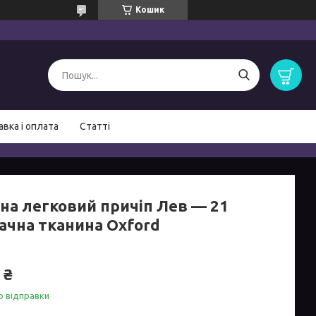
Кошик
вка і оплата
Статті
 на легковий причіп Лев — 21
ачна тканина Oxford
 ₴
о відправки