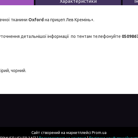
Характеристики
І
ачної тканини
Oxford
на прицеп Лев Кремінь+.
 уточнення детальнішої інформації по тентам телефонуйте
050986
сірий, чорний.
Сайт створений на маркетплейсі
Prom.ua