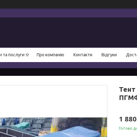
и та послуги
Про компанію
Контакти
Відгуки
Доста
Тент
ПГМФ
1 880
Готово д