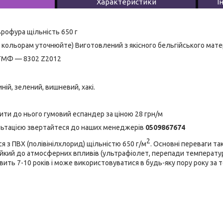
Характеристики
І
рофура щільність 650 г
им кольорам уточнюйте) Виготовлений з якісного бельгійського мате
ПГМФ — 8302 Z2012
иній, зелений, вишневий, хакі.
ти до нього гумовий еспандер за ціною 28 грн/м
ьтацією звертайтеся до наших менеджерів
0509867674
2
 з ПВХ (полівінілхлорид) щільністю 650 г/м
. Основні переваги та
ійкий до атмосферних впливів (ультрафіолет, перепади температур)
овить 7-10 років і може використовуватися в будь-яку пору року за 