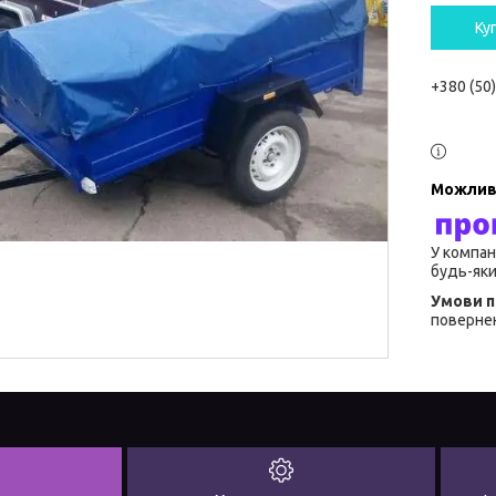
Ку
+380 (50
У компан
будь-яки
повернен