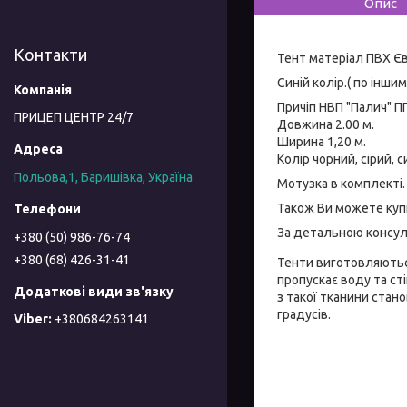
Опис
Контакти
Тент матеріал ПВХ Єв
Синій колір.( по інш
Причіп НВП "Палич" 
ПРИЦЕП ЦЕНТР 24/7
Довжина 2.00 м.
Ширина 1,20 м.
Колір чорний, сірий, с
Польова,1, Баришівка, Україна
Мотузка в комплекті.
Також Ви можете купи
За детальною консул
+380 (50) 986-76-74
+380 (68) 426-31-41
Тенти виготовляються
пропускає воду та ст
з такої тканини стан
градусів.
+380684263141