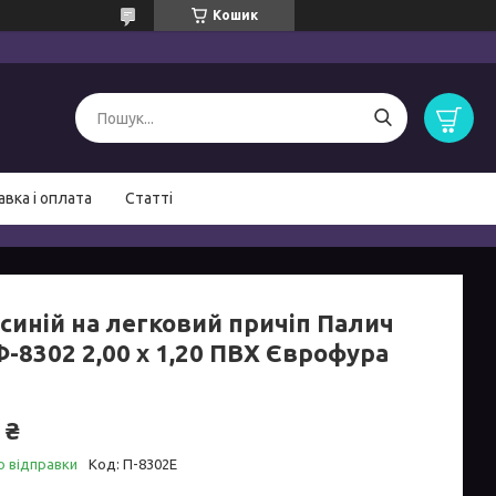
Кошик
вка і оплата
Статті
 синій на легковий причіп Палич
-8302 2,00 х 1,20 ПВХ Єврофура
 ₴
о відправки
Код:
П-8302Е