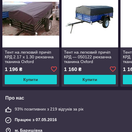
Тент на легковий причіп
Тент на легковий причіп
Тент
КРД 2.17 х 1.30 рюкзачна
КРД — 050122 рюкзачна
КРД 
тканина Oxford
тканина Oxford
ткан
1 196
1 160
1 1
₴
₴
Купити
Купити
Про нас
93% позитивних з 219 відгуків за рік
Працює з 07.05.2016
м. Баришівка