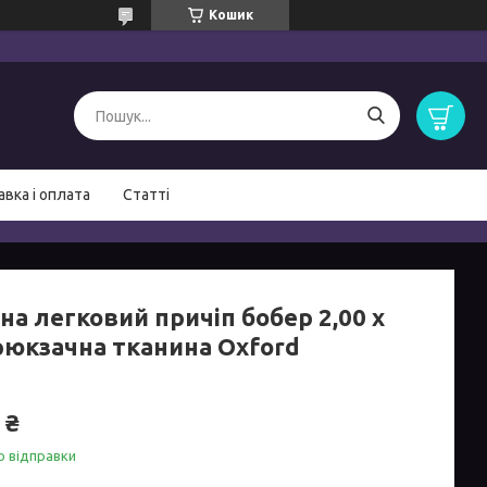
Кошик
вка і оплата
Статті
на легковий причіп бобер 2,00 х
 рюкзачна тканина Oxford
 ₴
о відправки