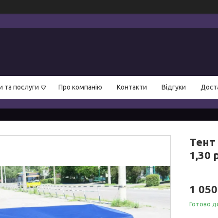
и та послуги
Про компанію
Контакти
Відгуки
Доста
Тент 
1,30
1 050
Готово д