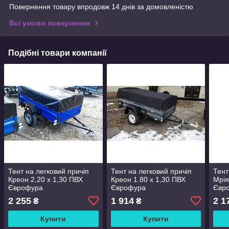
Повернення товару впродовж 14 днів за домовленістю
Всі умови повернення
Подібні товари компанії
Тент на легковий причіп
Тент на легковий причіп
Тент
Креон 2,20 х 1,30 ПВХ
Креон 1.80 х 1,30 ПВХ
Мрія
Єврофура
Єврофура
Євр
2 255
1 914
2 1
₴
₴
Купити
Купити