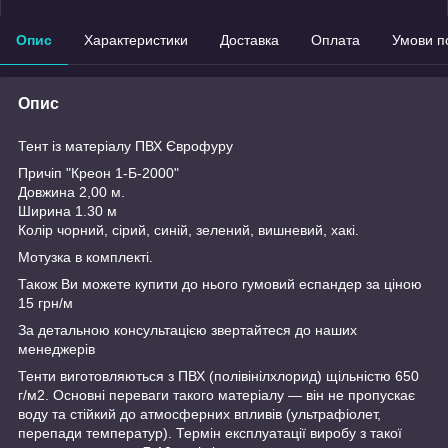
Опис
Характеристики
Доставка
Оплата
Умови п
Опис
Тент із матеріалу ПВХ Єврофуру
Причіп "Креон 1-Б-2000"
Довжина 2,00 м.
Ширина 1.30 м
Колір чорний, сірий, синій, зелений, вишневий, хакі.
Мотузка в комплекті.
Також Ви можете купити до нього гумовий еспандер за ціною
15 грн/м
За детальною консультацією звертайтеся до наших
менеджерів
Тенти виготовляються з ПВХ (полівінілхлорид) щільністю 650
г/м
2
. Основні переваги такого матеріалу — він не пропускає
воду та стійкий до атмосферних впливів (ультрафіолет,
перепади температур). Термін експлуатації виробу з такої