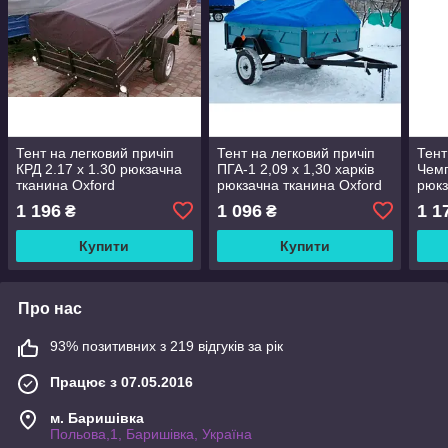
Тент на легковий причіп
Тент на легковий причіп
Тент
КРД 2.17 х 1.30 рюкзачна
ПГА-1 2,09 х 1,30 харків
Чемп
тканина Oxford
рюкзачна тканина Oxford
рюкз
1 196
1 096
1 1
₴
₴
Купити
Купити
Про нас
93% позитивних з 219 відгуків за рік
Працює з 07.05.2016
м. Баришівка
Польова,1, Баришівка, Україна