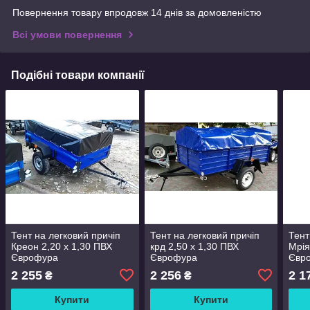
Повернення товару впродовж 14 днів за домовленістю
Всі умови повернення
Подібні товари компанії
Тент на легковий причіп
Тент на легковий причіп
Тент
Креон 2,20 х 1,30 ПВХ
крд 2,50 х 1,30 ПВХ
Мрія
Єврофура
Єврофура
Євр
2 255
2 256
2 1
₴
₴
Купити
Купити