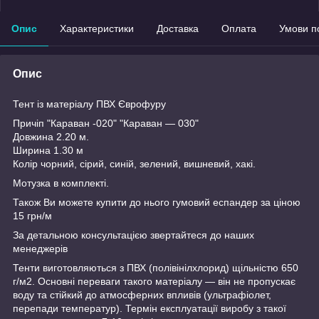
Опис
Характеристики
Доставка
Оплата
Умови п
Опис
Тент із матеріалу ПВХ Єврофуру
Причіп "Караван -020" "Караван — 030"
Довжина 2.20 м.
Ширина 1.30 м
Колір чорний, сірий, синій, зелений, вишневий, хакі.
Мотузка в комплекті.
Також Ви можете купити до нього гумовий еспандер за ціною
15 грн/м
За детальною консультацією звертайтеся до наших
менеджерів
Тенти виготовляються з ПВХ (полівінілхлорид) щільністю 650
г/м
2
. Основні переваги такого матеріалу — він не пропускає
воду та стійкий до атмосферних впливів (ультрафіолет,
перепади температур). Термін експлуатації виробу з такої