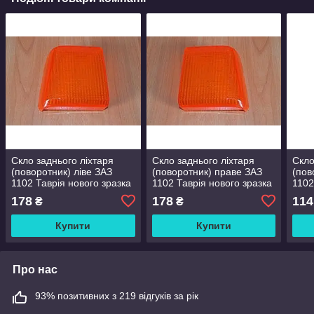
Скло заднього ліхтаря
Скло заднього ліхтаря
Скло
(поворотник) ліве ЗАЗ
(поворотник) праве ЗАЗ
(пов
1102 Таврія нового зразка
1102 Таврія нового зразка
1102
зраз
178
178
114
₴
₴
Купити
Купити
Про нас
93% позитивних з 219 відгуків за рік