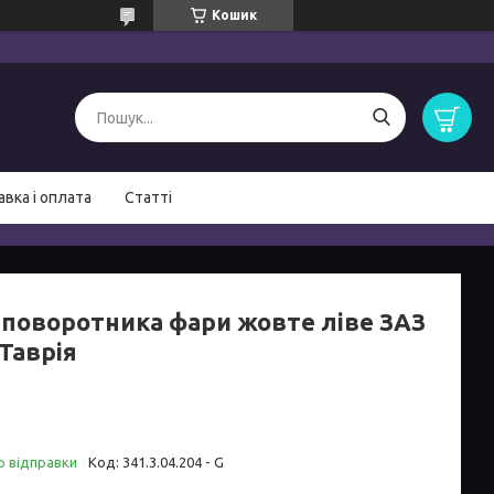
Кошик
вка і оплата
Статті
 поворотника фари жовте ліве ЗАЗ
Таврія
о відправки
Код:
341.3.04.204 - G