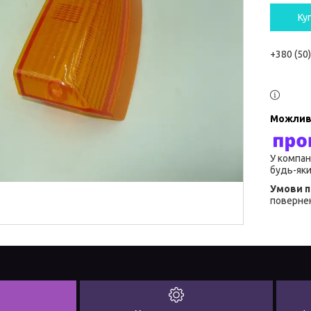
Ку
+380 (50
У компан
будь-яки
повернен