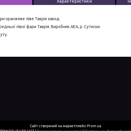
Характеристики
І
и оранжеве ліве Таврія завод.
едньої лівої фари Таврія. Виробник АЕА, р. Сутиски.
уту.
Сайт створений на маркетплейсі
Prom.ua