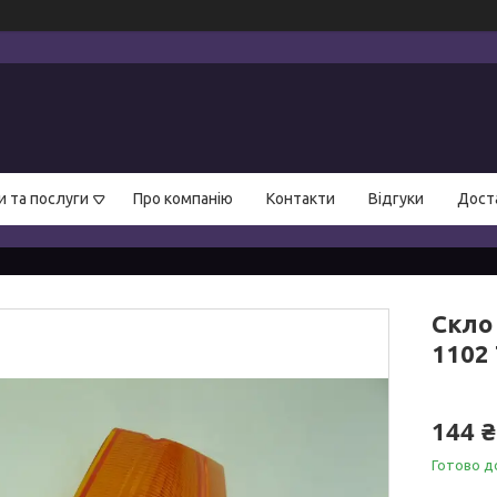
и та послуги
Про компанію
Контакти
Відгуки
Доста
Скло
1102 
144 ₴
Готово д