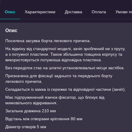
Опис
Характеристики
Доставка
Оплата
Умови п
Опис
Посилена засувка борта легкового причепа.
На відміну від стандартної моделі, зачіп зроблений не з пруту,
а з потужної пластини. Також збільшена товщина корпусу та
використовується потужніша відповідна пластина.
Без переділок стає на штатні установлювальні місця застібок.
Призначена для фіксації заднього та переднього борту
легкового причепа.
Складається із замка із сережки та відповідної частини (зачіп).
Має підпружинений язичок фіксатор, що блокує від
мимовільного відкривання.
Загальна довжина 210 мм
Відстань між отворами кріплення 80 мм
Діаметр отворів 5 мм