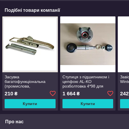
Подібні товари компанії
Засувка
Ступиця з підшипником і
Заві
багатофункціональна
цепфою AL-KO
Wint
(промислова,
розболтовка 4*98 для
індустріальна)
легкового причепа
210
1 664
242
₴
₴
Купити
Купити
Про нас