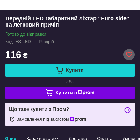
Передній LED габаритний ліхтар "Euro side"
на легковий причіп
Готово до відправки
Код: ES-LED
Роздріб
116
₴
Купити
або
Купити з
Що таке купити з Пром?
Замовлення під захистом
Опис
Характеристики
Доставка
Оплата
Умови п