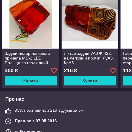
Задній ліхтар легкового
Ліхтар задній УАЗ Ф-422,
Габа
причепа MD-2 LED
на легковий причіп, ЛуАЗ,
пере
Польща світлодіодний
КрАЗ
стар
300
216
112
₴
₴
Купити
Купити
Про нас
93% позитивних з 219 відгуків за рік
Працює з 07.05.2016
м. Баришівка